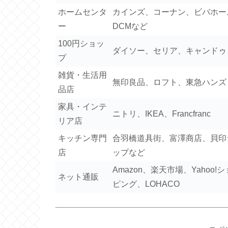
ホームセンタ
カインズ、コーナン、ビバホー
ー
DCMなど
100円ショッ
ダイソー、セリア、キャンドゥ
プ
雑貨・生活用
無印良品、ロフト、東急ハンズ
品店
家具・インテ
ニトリ、IKEA、Francfranc
リア店
キッチン専門
合羽橋道具街、富澤商店、貝印
店
ップなど
Amazon、楽天市場、Yahoo!
ネット通販
ピング、LOHACO