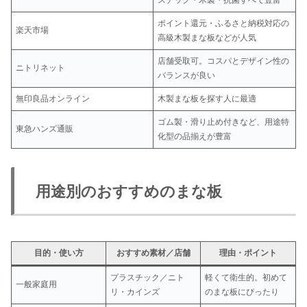
スチック・木製・抗菌すべて豊富
ポイント還元・ふるさと納税対応の
楽天市場
高級木製まな板などが人気
店舗受取可。コスパとデザイン性の
ニトリネット
バランスが良い
無印良品オンライン
木製まな板を探す人に最適
ゴム製・滑り止め付きなど、用途特
東急ハンズ通販
化型の品揃えが豊富
用途別のおすすめのまな板
目的・使い方
おすすめ素材／店舗
理由・ポイント
プラスチック／ニト
軽くて衛生的。初めて
一般家庭用
リ・カインズ
のまな板にぴったり