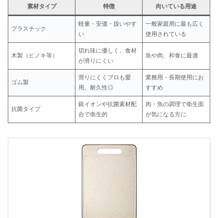
素材タイプ
特徴
向いている用途
軽量・安価・扱いやす
一般家庭用に最も広く
プラスチック
い
使用されている
切れ味に優しく、食材
木製（ヒノキ等）
魚や肉、和食に最適
が滑りにくい
滑りにくくプロも愛
業務用・長期使用にお
ゴム製
用。耐久性◎
すすめ
銀イオンや抗菌素材配
肉・魚の調理で衛生面
抗菌タイプ
合で衛生的
が気になる方に