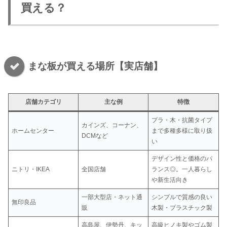
買える？
まな板が買える場所【実店舗】
店舗カテゴリ
主な例
特徴
プラ・木・抗菌タイプ
カインズ、コーナン、
ホームセンター
まで多種多様に取り扱
DCMなど
い
デザイン性と価格のバ
ニトリ・IKEA
全国店舗
ランス◎。一人暮らし
や新生活向き
一部大型店・ネット通
シンプルで質感の良い
無印良品
販
木製・プラスチック製
高島屋、伊勢丹、キッ
高級ヒノキ製やゴム製