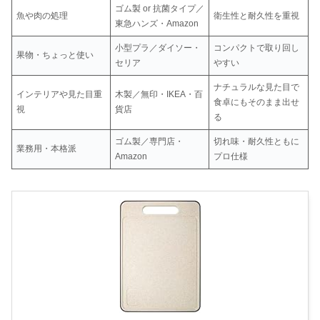
ゴム製 or 抗菌タイプ／
魚や肉の処理
衛生性と耐久性を重視
東急ハンズ・Amazon
小型プラ／ダイソー・
コンパクトで取り回し
果物・ちょっと使い
セリア
やすい
ナチュラルな見た目で
インテリアや見た目重
木製／無印・IKEA・百
食卓にもそのまま出せ
視
貨店
る
ゴム製／専門店・
切れ味・耐久性ともに
業務用・本格派
Amazon
プロ仕様