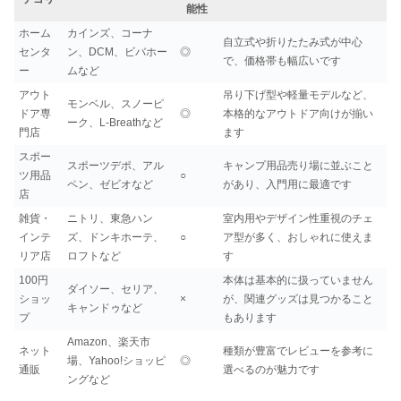
能性
ホーム
カインズ、コーナ
自立式や折りたたみ式が中心
センタ
ン、DCM、ビバホー
◎
で、価格帯も幅広いです
ー
ムなど
アウト
吊り下げ型や軽量モデルなど、
モンベル、スノーピ
ドア専
◎
本格的なアウトドア向けが揃い
ーク、L-Breathなど
門店
ます
スポー
スポーツデポ、アル
キャンプ用品売り場に並ぶこと
ツ用品
○
ペン、ゼビオなど
があり、入門用に最適です
店
雑貨・
ニトリ、東急ハン
室内用やデザイン性重視のチェ
インテ
ズ、ドンキホーテ、
○
ア型が多く、おしゃれに使えま
リア店
ロフトなど
す
100円
本体は基本的に扱っていません
ダイソー、セリア、
ショッ
×
が、関連グッズは見つかること
キャンドゥなど
プ
もあります
Amazon、楽天市
ネット
種類が豊富でレビューを参考に
場、Yahoo!ショッピ
◎
通販
選べるのが魅力です
ングなど