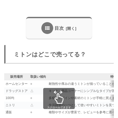
目次
ミトンはどこで売ってる？
販売場所
取扱い傾向
特徴
ホームセンター
○
耐熱性や厚みの違うミトンが揃っていることが
ドラッグストア
△
キッチン用品コーナーにシンプルなタイプが置
100均
○
多様なデザインや素材のミトンが手軽に買えま
ニトリ
△
生活雑貨の一つとして使いやすいミトンを見つ
スクロールできます
通販
○
種類やサイズが豊富で、レビューを参考に選べ