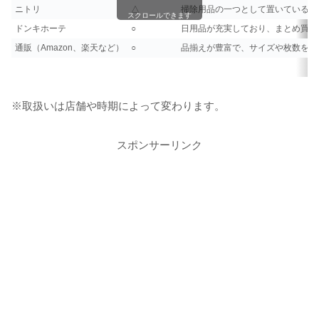
ニトリ
△
掃除用品の一つとして置いているこ
スクロールできます
ドンキホーテ
○
日用品が充実しており、まとめ買い
通販（Amazon、楽天など）
○
品揃えが豊富で、サイズや枚数を比
※取扱いは店舗や時期によって変わります。
スポンサーリンク