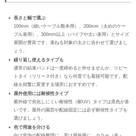
長さと幅で選ぶ
100mm（細いケーブル数本用）、200mm（太めのケー
ブル束用）、300mm以上（パイプや太い束用）とサイズ
展開が豊富です。束ねる対象の太さに合わせて選びまし
ょう。
繰り返し使えるタイプも
通常の結束バンドは一度締めると外せませんが、リピー
トタイ（リリース付き）なら何度でも着脱可能です。配
線を頻繁に変更する場所におすすめです。
屋外使用には耐候性タイプ
紫外線で劣化しにくい耐候性（耐UV）タイプは黒色が多
いです。屋外の園芸や配線固定には必ず耐候性タイプを
選びましょう。
色で用途を分ける
白は室内の配線整理に、黒は屋外用に、カラー（赤・