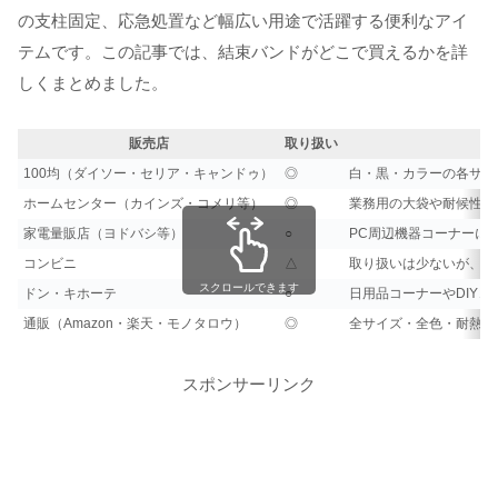
の支柱固定、応急処置など幅広い用途で活躍する便利なアイ
テムです。この記事では、結束バンドがどこで買えるかを詳
しくまとめました。
販売店
取り扱い
100均（ダイソー・セリア・キャンドゥ）
◎
白・黒・カラーの各サイ
ホームセンター（カインズ・コメリ等）
◎
業務用の大袋や耐候性タ
家電量販店（ヨドバシ等）
○
PC周辺機器コーナーに
コンビニ
△
取り扱いは少ないが、一
スクロールできます
ドン・キホーテ
○
日用品コーナーやDIY
通販（Amazon・楽天・モノタロウ）
◎
全サイズ・全色・耐熱タ
スポンサーリンク