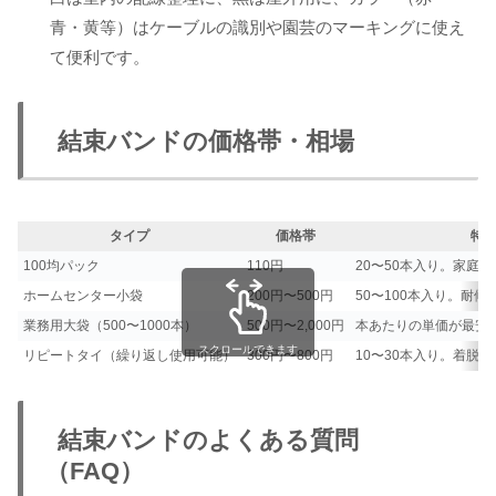
青・黄等）はケーブルの識別や園芸のマーキングに使え
て便利です。
結束バンドの価格帯・相場
タイプ
価格帯
特
100均パック
110円
20〜50本入り。家庭
ホームセンター小袋
200円〜500円
50〜100本入り。耐
業務用大袋（500〜1000本）
500円〜2,000円
本あたりの単価が最安
スクロールできます
リピートタイ（繰り返し使用可能）
300円〜800円
10〜30本入り。着脱
結束バンドのよくある質問
（FAQ）