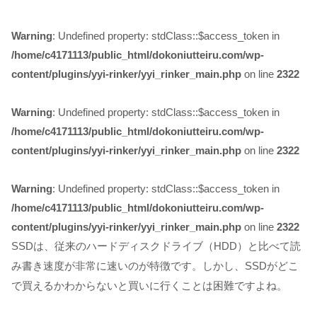
Warning
: Undefined property: stdClass::$access_token in
/home/c4171113/public_html/dokoniutteiru.com/wp-
content/plugins/yyi-rinker/yyi_rinker_main.php
on line
2322
Warning
: Undefined property: stdClass::$access_token in
/home/c4171113/public_html/dokoniutteiru.com/wp-
content/plugins/yyi-rinker/yyi_rinker_main.php
on line
2322
Warning
: Undefined property: stdClass::$access_token in
/home/c4171113/public_html/dokoniutteiru.com/wp-
content/plugins/yyi-rinker/yyi_rinker_main.php
on line
2322
SSDは、従来のハードディスクドライブ（HDD）と比べて読
み書き速度が非常に速いのが特徴です。しかし、SSDがどこ
で買えるかわからないと買いに行くことは困難ですよね。