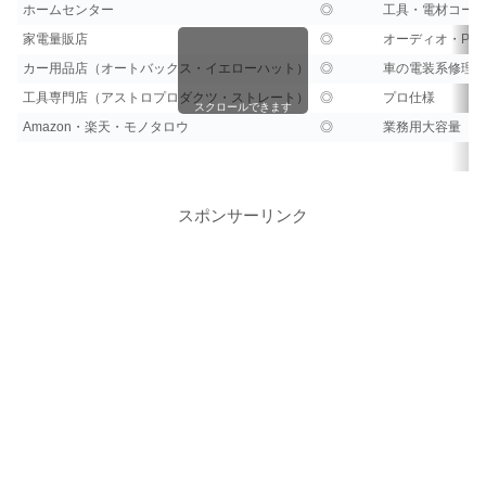
ホームセンター
◎
工具・電材コー
家電量販店
◎
オーディオ・PC
カー用品店（オートバックス・イエローハット）
◎
車の電装系修理
工具専門店（アストロプロダクツ・ストレート）
◎
プロ仕様
スクロールできます
Amazon・楽天・モノタロウ
◎
業務用大容量
スポンサーリンク