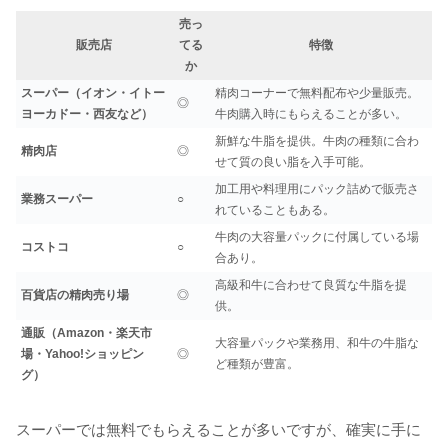
売っ
販売店
てる
特徴
か
スーパー（イオン・イトー
精肉コーナーで無料配布や少量販売。
◎
ヨーカドー・西友など）
牛肉購入時にもらえることが多い。
新鮮な牛脂を提供。牛肉の種類に合わ
精肉店
◎
せて質の良い脂を入手可能。
加工用や料理用にパック詰めで販売さ
業務スーパー
○
れていることもある。
牛肉の大容量パックに付属している場
コストコ
○
合あり。
高級和牛に合わせて良質な牛脂を提
百貨店の精肉売り場
◎
供。
通販（Amazon・楽天市
大容量パックや業務用、和牛の牛脂な
場・Yahoo!ショッピン
◎
ど種類が豊富。
グ）
スーパーでは無料でもらえることが多いですが、確実に手に