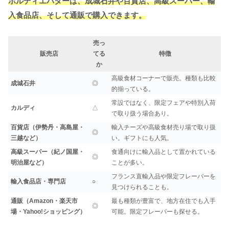
ボルディエバターは、成城石井や百貨店、高級スーパー、輸
入食品店、そして通販で購入できます。
売っ
販売店
てる
特徴
か
高級食材コーナーで販売。種類も比較
成城石井
◎
的揃っている。
常設ではなく、限定フェアや特別入荷
カルディ
△
で取り扱う場合あり。
百貨店（伊勢丹・高島屋・
輸入チーズや高級食材売り場で取り扱
◎
三越など）
い。ギフトにも人気。
高級スーパー（紀ノ国屋・
食通向けに輸入品として置かれている
◎
明治屋など）
ことが多い。
フランス直輸入品や限定フレーバーを
輸入食品店・専門店
○
見つけられることも。
通販（Amazon・楽天市
最も種類が豊富で、地方在住でも入手
◎
場・Yahoo!ショッピング）
可能。限定フレーバーも探せる。