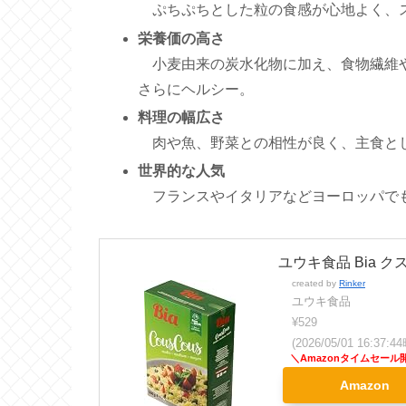
ぷちぷちとした粒の食感が心地よく、ス
栄養価の高さ
小麦由来の炭水化物に加え、食物繊維や
さらにヘルシー。
料理の幅広さ
肉や魚、野菜との相性が良く、主食と
世界的な人気
フランスやイタリアなどヨーロッパでも
ユウキ食品 Bia ク
created by
Rinker
ユウキ食品
¥529
(2026/05/01 16:37
Amazon