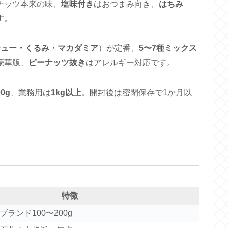
ナッツ本来の味、
塩味付き
はおつまみ向き、
はちみ
す。
シュー・くるみ・マカダミア
）が定番、
5〜7種ミックス
豪華版、
ピーナッツ抜き
はアレルギー対応です。
00g
、業務用は
1kg以上
。開封後は密閉保存で1か月以
特徴
ランド100〜200g