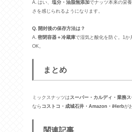
A. はい、
塩分・油脂無添加
でナッツ本来の栄養
さを感じられるようになります。
Q. 開封後の保存方法は？
A.
密閉容器＋冷蔵庫
で湿気と酸化を防ぐ。1か
OK。
まとめ
ミックスナッツは
スーパー・カルディ・業務ス
なら
コストコ・成城石井・Amazon・iHerb
が
関連記事