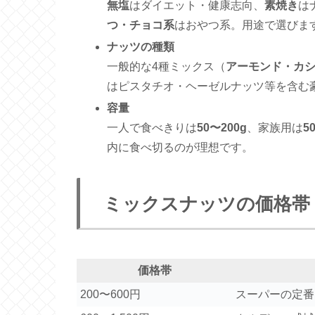
無塩
はダイエット・健康志向、
素焼き
は
つ・チョコ系
はおやつ系。用途で選びま
ナッツの種類
一般的な4種ミックス（
アーモンド・カ
はピスタチオ・ヘーゼルナッツ等を含む
容量
一人で食べきりは
50〜200g
、家族用は
5
内に食べ切るのが理想です。
ミックスナッツの価格帯
価格帯
200〜600円
スーパーの定番ブ