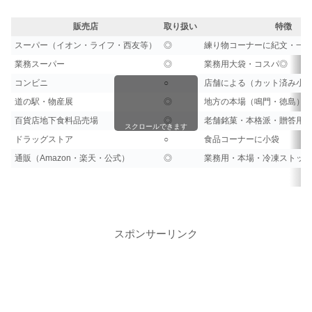
販売店
取り扱い
特徴
スーパー（イオン・ライフ・西友等）
◎
練り物コーナーに紀文・一
業務スーパー
◎
業務用大袋・コスパ◎
コンビニ
○
店舗による（カット済み小
道の駅・物産展
◎
地方の本場（鳴門・徳島）
百貨店地下食料品売場
◎
老舗銘菓・本格派・贈答用
スクロールできます
ドラッグストア
○
食品コーナーに小袋
通販（Amazon・楽天・公式）
◎
業務用・本場・冷凍ストッ
スポンサーリンク