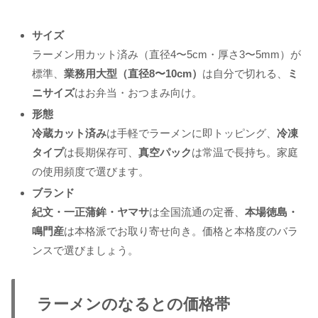
サイズ
ラーメン用カット済み（直径4〜5cm・厚さ3〜5mm）が
標準、
業務用大型（直径8〜10cm）
は自分で切れる、
ミ
ニサイズ
はお弁当・おつまみ向け。
形態
冷蔵カット済み
は手軽でラーメンに即トッピング、
冷凍
タイプ
は長期保存可、
真空パック
は常温で長持ち。家庭
の使用頻度で選びます。
ブランド
紀文・一正蒲鉾・ヤマサ
は全国流通の定番、
本場徳島・
鳴門産
は本格派でお取り寄せ向き。価格と本格度のバラ
ンスで選びましょう。
ラーメンのなるとの価格帯