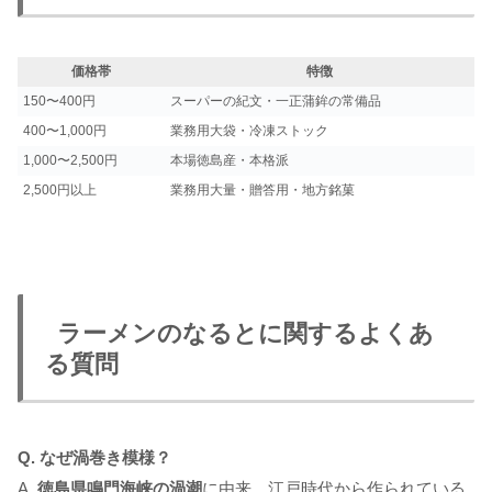
価格帯
特徴
150〜400円
スーパーの紀文・一正蒲鉾の常備品
400〜1,000円
業務用大袋・冷凍ストック
1,000〜2,500円
本場徳島産・本格派
2,500円以上
業務用大量・贈答用・地方銘菓
ラーメンのなるとに関するよくあ
る質問
Q. なぜ渦巻き模様？
A.
徳島県鳴門海峡の渦潮
に由来。江戸時代から作られている