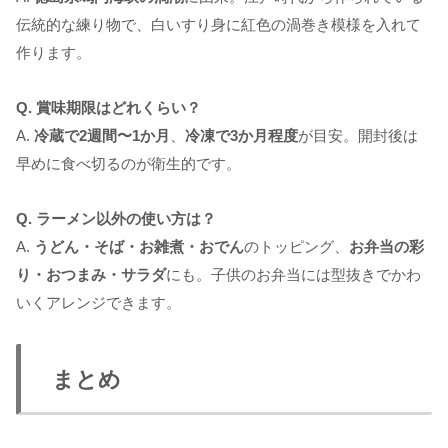
伝統的な練り物で、白いすり身に紅色の渦巻き模様を入れて
作ります。
Q. 賞味期限はどれくらい？
A.
冷蔵で2週間〜1か月
、
冷凍で3か月程度
が目安。開封後は
早めに食べ切るのが衛生的です。
Q. ラーメン以外の使い方は？
A.
うどん・そば・お雑煮・おでん
のトッピング、
お弁当の彩
り・おつまみ・サラダ
にも。子供のお弁当には型抜きでかわ
いくアレンジできます。
まとめ