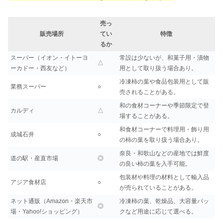
売っ
販売場所
てい
特徴
るか
スーパー（イオン・イトーヨ
常設は少ないが、和菓子用・漬物
△
ーカドー・西友など）
用として取り扱う場合あり。
冷凍柿の葉や食品包装用として販
業務スーパー
○
売されることがある。
和の食材コーナーや季節限定で登
カルディ
△
場することがある。
和食材コーナーで料理用・飾り用
成城石井
○
の柿の葉を取り扱う場合あり。
奈良・和歌山などの産地では鮮度
道の駅・産直市場
◎
の良い柿の葉を入手可能。
包装材や料理の材料として輸入品
アジア食材店
○
が売られていることがある。
ネット通販（Amazon・楽天市
冷凍柿の葉、乾燥品、大容量パッ
◎
場・Yahoo!ショッピング）
クなど用途に応じて選べる。