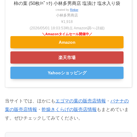
柿の葉 (50枚/ﾊﾟｯｸ) 小林多男商店 塩漬け 塩水入り袋
created by
Rinker
小林多男商店
¥1,918
(2026/05/01 18:03:53時点 Amazon調べ-
詳細)
Amazon
楽天市場
Yahooショッピング
当サイトでは、ほかにも
エゴマの葉の販売店情報
・
バナナの
葉の販売店情報
・
乾燥きくらげの販売店情報
もまとめていま
す。ぜひチェックしてみてください。