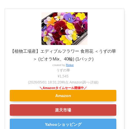
【植物工場産】エディブルフラワー 食用花 ＜うずの華
＞ (ビオラMix、40輪) (1パック)
created by
Rinker
うずの華
¥1,545
(2026/05/01 18:31:20時点 Amazon調べ-
詳細)
Amazon
楽天市場
Yahooショッピング