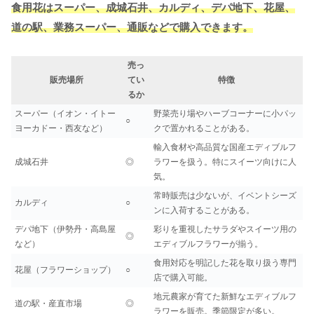
食用花はスーパー、成城石井、カルディ、デパ地下、花屋、
道の駅、業務スーパー、通販などで購入できます。
売っ
販売場所
てい
特徴
るか
スーパー（イオン・イトー
野菜売り場やハーブコーナーに小パッ
○
ヨーカドー・西友など）
クで置かれることがある。
輸入食材や高品質な国産エディブルフ
成城石井
◎
ラワーを扱う。特にスイーツ向けに人
気。
常時販売は少ないが、イベントシーズ
カルディ
○
ンに入荷することがある。
デパ地下（伊勢丹・高島屋
彩りを重視したサラダやスイーツ用の
◎
など）
エディブルフラワーが揃う。
食用対応を明記した花を取り扱う専門
花屋（フラワーショップ）
○
店で購入可能。
地元農家が育てた新鮮なエディブルフ
道の駅・産直市場
◎
ラワーを販売。季節限定が多い。