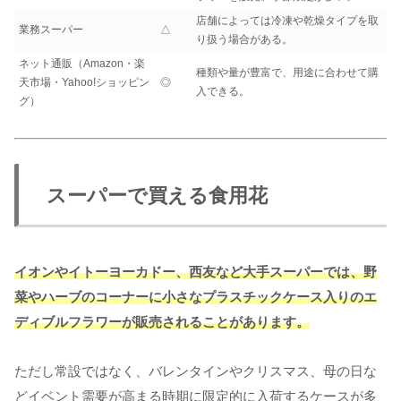
店舗によっては冷凍や乾燥タイプを取
業務スーパー
△
り扱う場合がある。
ネット通販（Amazon・楽
種類や量が豊富で、用途に合わせて購
天市場・Yahoo!ショッピン
◎
入できる。
グ）
スーパーで買える食用花
イオンやイトーヨーカドー、西友など大手スーパーでは、野
菜やハーブのコーナーに小さなプラスチックケース入りのエ
ディブルフラワーが販売されることがあります。
ただし常設ではなく、バレンタインやクリスマス、母の日な
どイベント需要が高まる時期に限定的に入荷するケースが多