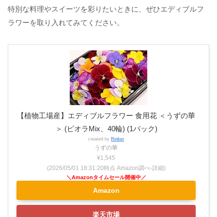
特別な料理やスイーツを彩りたいときに、ぜひエディブルフ
ラワーを取り入れてみてください。
【植物工場産】エディブルフラワー 食用花 ＜うずの華
＞ (ビオラMix、40輪) (1パック)
created by
Rinker
うずの華
¥1,545
(2026/05/01 18:31:20時点 Amazon調べ-
詳細)
Amazon
楽天市場