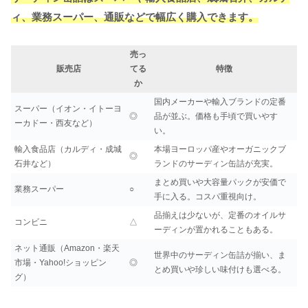
ィ、業務スーパー、通販などで幅広く購入できます。
売っ
販売店
てる
特徴
か
国内メーカーや輸入ブランドの定番
スーパー（イオン・イトーヨ
◎
品が並ぶ。価格も手頃で買いやす
ーカドー・西友など）
い。
輸入食品店（カルディ・成城
本場ヨーロッパ産やオーガニックブ
◎
石井など）
ランドのサーディン缶詰が充実。
まとめ買いや大容量パックが安価で
業務スーパー
○
手に入る。コスパ重視向け。
品揃えは少ないが、定番のオイルサ
コンビニ
△
ーディンが置かれることもある。
ネット通販（Amazon・楽天
世界中のサーディン缶詰が揃い、ま
市場・Yahoo!ショッピン
◎
とめ買いや珍しい味付けも選べる。
グ）