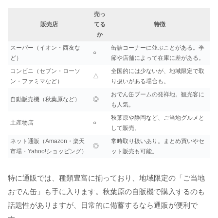
売っ
販売店
てる
特徴
か
スーパー（イオン・西友な
缶詰コーナーに並ぶことがある。季
○
ど）
節や店舗によって在庫に差がある。
コンビニ（セブン・ローソ
全国的には少ないが、地域限定で取
△
ン・ファミマなど）
り扱いがある場合も。
おでん缶ブームの発祥地。観光客に
自動販売機（秋葉原など）
◎
も人気。
秋葉原や静岡など、ご当地グルメと
土産物店
○
して販売。
ネット通販（Amazon・楽天
常時取り扱いあり。まとめ買いやセ
◎
市場・Yahoo!ショッピング）
ット販売も可能。
特に通販では、種類豊富に揃っており、地域限定の「ご当地
おでん缶」も手に入ります。秋葉原の自販機で購入するのも
話題性がありますが、日常的に備蓄するなら通販が便利で