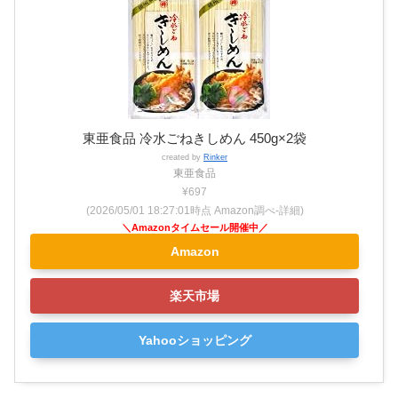
東亜食品 冷水ごねきしめん 450g×2袋
created by
Rinker
東亜食品
¥697
(2026/05/01 18:27:01時点 Amazon調べ-
詳細)
Amazon
楽天市場
Yahooショッピング