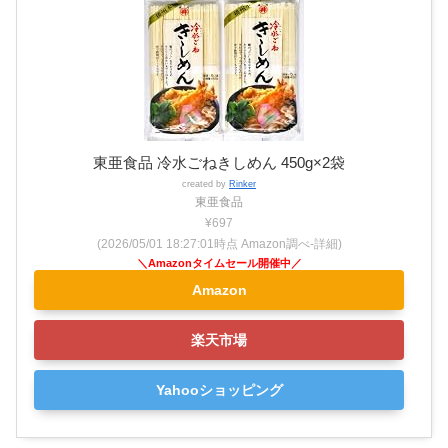
東亜食品 冷水ごねきしめん 450g×2袋
created by
Rinker
東亜食品
¥697
(2026/05/01 18:27:01時点 Amazon調べ-
詳細)
Amazon
楽天市場
Yahooショッピング