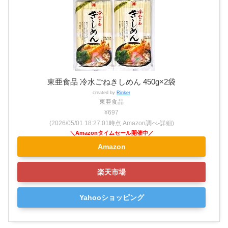
東亜食品 冷水ごねきしめん 450g×2袋
created by
Rinker
東亜食品
¥697
(2026/05/01 18:27:01時点 Amazon調べ-
詳細)
Amazon
楽天市場
Yahooショッピング