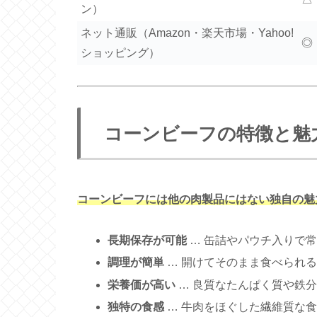
ン）
ネット通販（Amazon・楽天市場・Yahoo!
◎
ショッピング）
コーンビーフの特徴と魅
コーンビーフには他の肉製品にはない独自の魅
長期保存が可能
… 缶詰やパウチ入りで
調理が簡単
… 開けてそのまま食べられ
栄養価が高い
… 良質なたんぱく質や鉄
独特の食感
… 牛肉をほぐした繊維質な