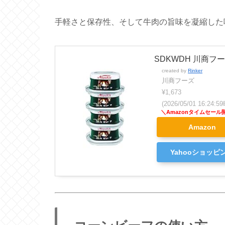
手軽さと保存性、そして牛肉の旨味を凝縮した
SDKWDH 川商フー
created by
Rinker
川商フーズ
¥1,673
(2026/05/01 16:24
Amazon
Yahooショッピ