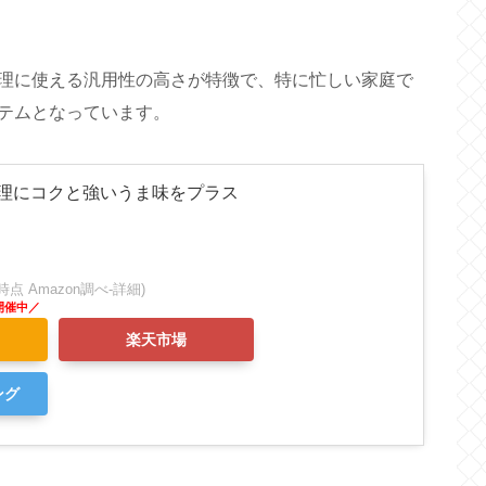
理に使える汎用性の高さが特徴で、特に忙しい家庭で
テムとなっています。
 – 料理にコクと強いうま味をプラス
:53時点 Amazon調べ-
詳細)
楽天市場
ング