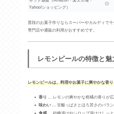
ネット通販（Amazon・楽天市場・
◎
Yahoo!ショッピング）
普段のお菓子作りならスーパーやカルディで十
専門店や通販の利用がおすすめです。
レモンピールの特徴と魅
レモンピールは、料理やお菓子に爽やかな香り
香り
… レモンの爽やかな柑橘の香りが
味わい
… 甘酸っぱさとほろ苦さのバラ
食感
… 砂糖漬けやシロップ漬けはしっ