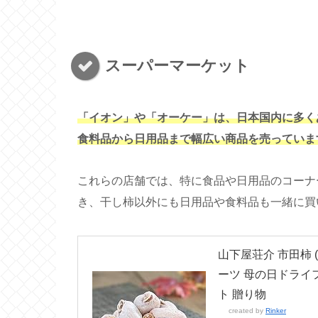
スーパーマーケット
「イオン」や「オーケー」は、日本国内に多く
食料品から日用品まで幅広い商品を売っていま
これらの店舗では、特に食品や日用品のコーナ
き、干し柿以外にも日用品や食料品も一緒に買
山下屋荘介 市田柿 (
ーツ 母の日ドライフ
ト 贈り物
created by
Rinker