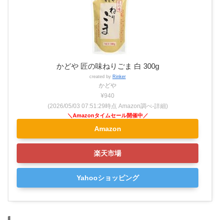
かどや 匠の味ねりごま 白 300g
created by
Rinker
かどや
¥940
(2026/05/03 07:51:29時点 Amazon調べ-
詳細)
Amazon
楽天市場
Yahooショッピング