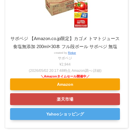
サポベジ 【Amazon.co.jp限定】カゴメ トマトジュース
食塩無添加 200ml×30本 フル段ボール サポべジ 無塩
created by
Rinker
サポベジ
¥2,944
(2026/05/02 20:17:48時点 Amazon調べ-
詳細)
Amazon
楽天市場
Yahooショッピング