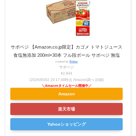
サポベジ 【Amazon.co.jp限定】カゴメ トマトジュース
食塩無添加 200ml×30本 フル段ボール サポべジ 無塩
created by
Rinker
サポベジ
¥2,944
(2026/05/02 20:17:48時点 Amazon調べ-
詳細)
Amazon
楽天市場
Yahooショッピング