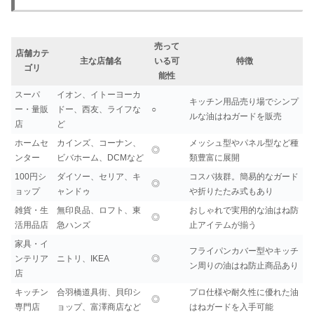
売って
店舗カテ
主な店舗名
いる可
特徴
ゴリ
能性
スーパ
イオン、イトーヨーカ
キッチン用品売り場でシンプ
ー・量販
ドー、西友、ライフな
○
ルな油はねガードを販売
店
ど
ホームセ
カインズ、コーナン、
メッシュ型やパネル型など種
◎
ンター
ビバホーム、DCMなど
類豊富に展開
100円シ
ダイソー、セリア、キ
コスパ抜群。簡易的なガード
◎
ョップ
ャンドゥ
や折りたたみ式もあり
雑貨・生
無印良品、ロフト、東
おしゃれで実用的な油はね防
◎
活用品店
急ハンズ
止アイテムが揃う
家具・イ
フライパンカバー型やキッチ
ンテリア
ニトリ、IKEA
◎
ン周りの油はね防止商品あり
店
キッチン
合羽橋道具街、貝印シ
プロ仕様や耐久性に優れた油
◎
専門店
ョップ、富澤商店など
はねガードを入手可能