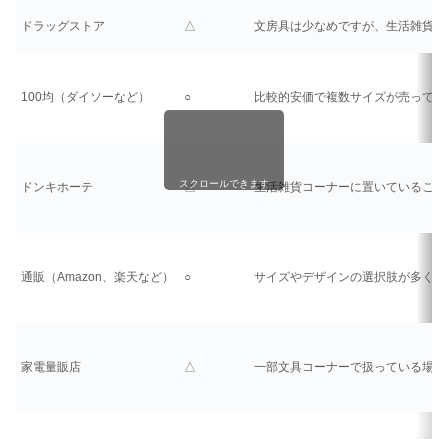
ドラッグストア
△
文房具は少なめですが、生活雑貨と
100均（ダイソーなど）
○
比較的安価で複数サイズが売ってい
スクロールできます
ドンキホーテ
△
生活雑貨コーナーに置いていること
通販（Amazon、楽天など）
○
サイズやデザインの選択肢が多く、
家電量販店
△
一部文具コーナーで扱っている場合