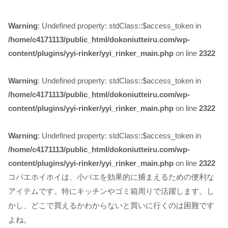
Warning
: Undefined property: stdClass::$access_token in
/home/c4171113/public_html/dokoniutteiru.com/wp-
content/plugins/yyi-rinker/yyi_rinker_main.php
on line
2322
Warning
: Undefined property: stdClass::$access_token in
/home/c4171113/public_html/dokoniutteiru.com/wp-
content/plugins/yyi-rinker/yyi_rinker_main.php
on line
2322
Warning
: Undefined property: stdClass::$access_token in
/home/c4171113/public_html/dokoniutteiru.com/wp-
content/plugins/yyi-rinker/yyi_rinker_main.php
on line
2322
コバエホイホイは、小バエを効果的に捕まえるための便利な
アイテムです。特にキッチンやゴミ箱周りで活躍します。し
かし、どこで買えるかわからないと買いに行くのは困難です
よね。