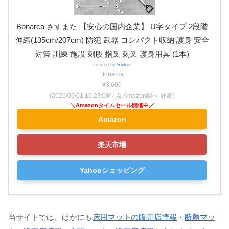
Bonarca さすまた 【安心の国内企業】 U字タイプ 2段階
伸縮(135cm/207cm) 防犯 武器 コンパクト収納 護身 安全
対策 訓練 施設 刺股 指叉 刺又 護身用具 (1本)
created by
Rinker
Bonarca
¥3,600
(2026/05/01 16:23:08時点 Amazon調べ-
詳細)
Amazon
楽天市場
Yahooショッピング
当サイトでは、ほかにも
床用マットの販売店情報
・
断熱マッ