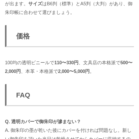
が出ます。
サイズ
はB6判（標準）とA5判（大判）があり、御
朱印帳に合わせて選びましょう。
価格
100均の透明ビニールで
110〜330円
、文具店の本格派で
500〜
2,000円
、本革・本格派で
2,000〜5,000円
。
FAQ
Q. 透明カバーで御朱印が滲まない？
A. 御朱印の墨が乾いた後にカバーを付ければ問題なし。新し
い御朱印を頂いた当日は乾燥させてからカバーに収納するの