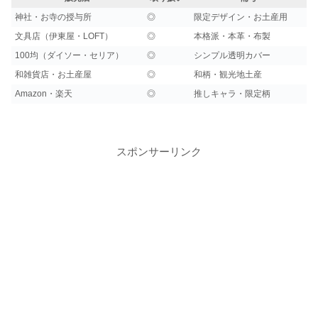
神社・お寺の授与所
◎
限定デザイン・お土産用
文具店（伊東屋・LOFT）
◎
本格派・本革・布製
100均（ダイソー・セリア）
◎
シンプル透明カバー
和雑貨店・お土産屋
◎
和柄・観光地土産
Amazon・楽天
◎
推しキャラ・限定柄
スポンサーリンク