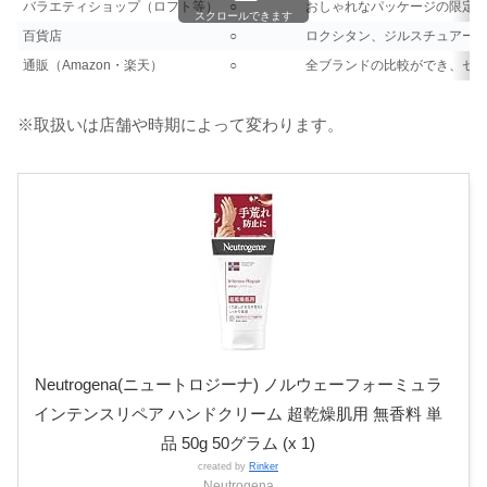
バラエティショップ（ロフト等）
○
おしゃれなパッケージの限定
スクロールできます
百貨店
○
ロクシタン、ジルスチュアー
通販（Amazon・楽天）
○
全ブランドの比較ができ、セ
※取扱いは店舗や時期によって変わります。
Neutrogena(ニュートロジーナ) ノルウェーフォーミュラ
インテンスリペア ハンドクリーム 超乾燥肌用 無香料 単
品 50g 50グラム (x 1)
created by
Rinker
Neutrogena