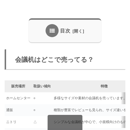
目次
会議机はどこで売ってる？
販売場所
取扱い傾向
特徴
ホームセンター
○
多様なサイズや素材の会議机を売っています。
通販
○
種類が豊富でレビューも見られ、サイズ違いを
ニトリ
△
シンプルな会議机が中心で、小規模向けのもの