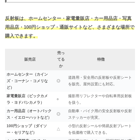
反射板は、ホームセンター・家電量販店・カー用品店・写真
用品店・100円ショップ・通販サイトなど、さまざまな場所で
購入できます。
売っ
販売店
てる
特徴
か
ホームセンター（カイン
道路用・安全用の反射板や反射シート
ズ・コーナン・コメリな
◎
を販売。屋外設置にも対応。
ど）
家電量販店（ビックカメ
撮影用リフレクターや自転車用反射板
○
ラ・ヨドバシカメラ）
を扱う。
カー用品店（オートバック
自動車・バイク用の安全反射板や反射
◎
ス・イエローハットなど）
ステッカーが充実。
100円ショップ（ダイソ
小型の反射シールや簡易反射プレート
△
ー・セリアなど）
を低価格で購入できる。