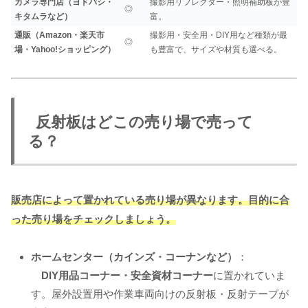
カメラ専門店（ヨドバシ・
撮影用リフレクター・照明補助板が豊
◎
キタムラなど）
富。
通販（Amazon・楽天市
撮影用・安全用・DIY用など種類が最
◎
場・Yahoo!ショッピング）
も豊富で、サイズや材質も選べる。
反射板はどこの売り場で売って
る？
販売店によって置かれている売り場が異なります。目的に合
った売り場をチェックしましょう。
ホームセンター（カインズ・コーナンなど）
：
DIY用品コーナー・安全資材コーナー
に置かれていま
す。屋外設置用や作業車両向けの反射板・反射テープが