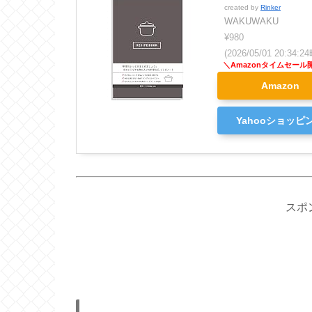
created by
Rinker
WAKUWAKU
¥980
(2026/05/01 20:34
Amazon
Yahooショッピ
スポ