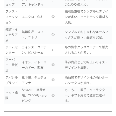
○
ョップ
ア、キャンドゥ
力はやや控えめ。
ファスト
機能性重視でシンプルなデザイ
ファッシ
ユニクロ、GU
◎
ンが多い。ヒートテック素材も
ョン
人気。
雑貨・イ
無印良品、ロフ
シンプルでおしゃれなルームソ
ンテリア
◎
ト、ニトリ
ックスが揃う。品質も安定。
店
ホームセ
カインズ、コーナ
冬の防寒グッズコーナーで販売
○
ンター
ン、ビバホーム
されることが多い。
スーパ
イオン、イトーヨ
季節商品として幅広いサイズ・
ー・量販
◎
ーカドー、西友
デザインを展開。
店
アパレル
靴下屋、チュチュ
高品質でデザイン性の高いルー
◎
ブランド
アンナ
ムソックスが揃う。
Amazon、楽天市
もこもこ、厚手、キャラクタ
ネット通
場、Yahoo!ショッ
◎
ー、ギフト用まで豊富に選べ
販
ピング
る。