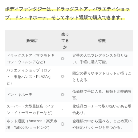
ボディファンタジーは、ドラッグストア、バラエティショッ
プ、ドン・キホーテ、そしてネット通販で購入できます。
売っ
販売店
てる
特徴
か
ドラッグストア（マツモトキ
定番の人気フレグランスを取り扱
◎
ヨシ・ウエルシアなど）
い。手軽に購入可能。
バラエティショップ（ロフ
限定の香りやギフトセットが揃うこ
ト・東急ハンズ・PLAZAな
◎
ともある。
ど）
低価格で手に入る。種類も比較的豊
ドン・キホーテ
◎
富。
スーパー・大型量販店（イオ
化粧品コーナーで取り扱いがある場
○
ン・イトーヨーカドーなど）
合あり。
ネット通販（Amazon・楽天市
全種類の中から選べる。まとめ買い
◎
場・Yahoo!ショッピング）
や限定パッケージも見つかる。