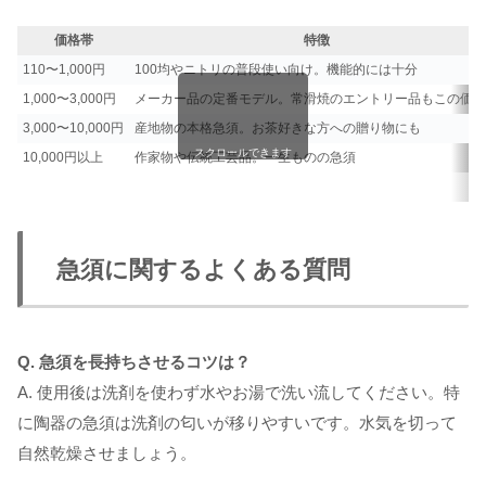
価格帯
特徴
110〜1,000円
100均やニトリの普段使い向け。機能的には十分
1,000〜3,000円
メーカー品の定番モデル。常滑焼のエントリー品もこの価格
3,000〜10,000円
産地物の本格急須。お茶好きな方への贈り物にも
スクロールできます
10,000円以上
作家物や伝統工芸品。一生ものの急須
急須に関するよくある質問
Q. 急須を長持ちさせるコツは？
A. 使用後は洗剤を使わず水やお湯で洗い流してください。特
に陶器の急須は洗剤の匂いが移りやすいです。水気を切って
自然乾燥させましょう。