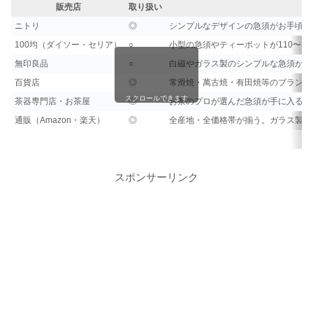
販売店
取り扱い
ニトリ
◎
シンプルなデザインの急須がお手頃価
100均（ダイソー・セリア）
○
小型の急須やティーポットが110〜3
無印良品
○
白磁やガラス製のシンプルな急須が人
百貨店
◎
常滑焼・萬古焼・有田焼等のブランド
スクロールできます
茶器専門店・お茶屋
◎
お茶のプロが選んだ急須が手に入る。
通販（Amazon・楽天）
◎
全産地・全価格帯が揃う。ガラス製や
スポンサーリンク