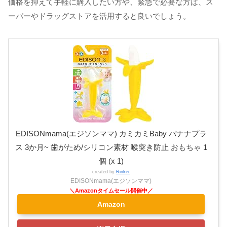
価格を抑えて手軽に購入したい方や、緊急で必要な方は、ス
ーパーやドラッグストアを活用すると良いでしょう。
EDISONmama(エジソンママ) カミカミBaby バナナプラ
ス 3か月~ 歯がため/シリコン素材 喉突き防止 おもちゃ 1
個 (x 1)
created by
Rinker
EDISONmama(エジソンママ)
Amazon