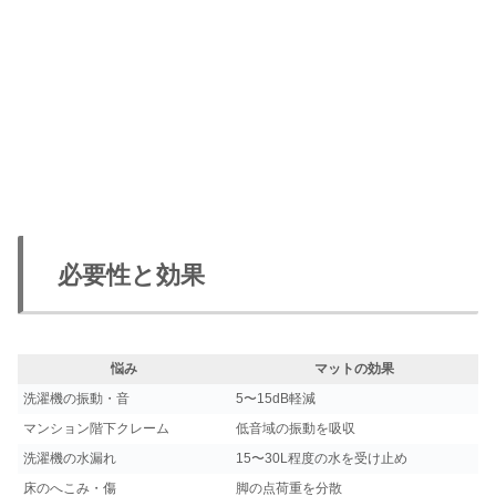
必要性と効果
悩み
マットの効果
洗濯機の振動・音
5〜15dB軽減
マンション階下クレーム
低音域の振動を吸収
洗濯機の水漏れ
15〜30L程度の水を受け止め
床のへこみ・傷
脚の点荷重を分散