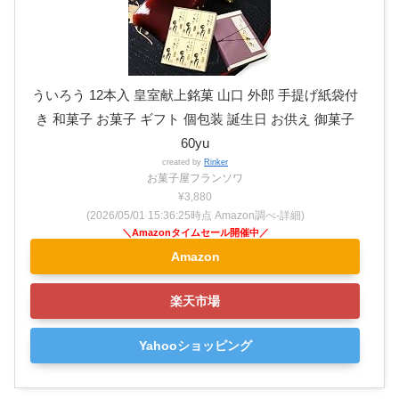
ういろう 12本入 皇室献上銘菓 山口 外郎 手提げ紙袋付
き 和菓子 お菓子 ギフト 個包装 誕生日 お供え 御菓子
60yu
created by
Rinker
お菓子屋フランソワ
¥3,880
(2026/05/01 15:36:25時点 Amazon調べ-
詳細)
Amazon
楽天市場
Yahooショッピング