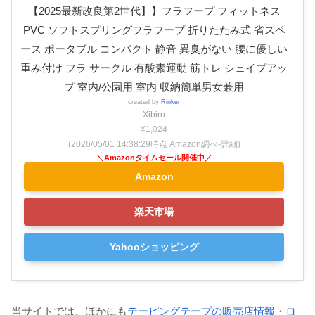
【2025最新改良第2世代】】フラフープ フィットネス
PVC ソフトスプリングフラフープ 折りたたみ式 省スペ
ース ポータブル コンパクト 静音 異臭がない 腰に優しい
重み付け フラ サークル 有酸素運動 筋トレ シェイプアッ
プ 室内/公園用 室内 収納簡単男女兼用
created by
Rinker
Xibiro
¥1,024
(2026/05/01 14:38:29時点 Amazon調べ-
詳細)
Amazon
楽天市場
Yahooショッピング
当サイトでは、ほかにも
テーピングテープの販売店情報
・
ロ