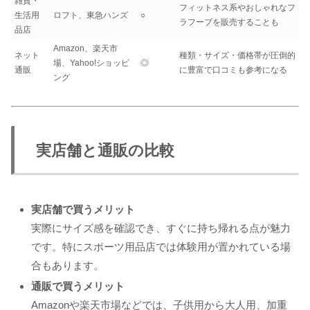
雑貨・
フィットネス系やおしゃれなフ
生活用
ロフト、東急ハンズ
○
ラフープを販売することも
品店
Amazon、楽天市
ネット
種類・サイズ・価格帯が圧倒的
場、Yahoo!ショッピ
◎
通販
に豊富で口コミも参考になる
ング
実店舗と通販の比較
実店舗で買うメリット
実際にサイズ感を確認でき、すぐに持ち帰れる点が魅力
です。特にスポーツ用品店では体験用が置かれている場
合もあります。
通販で買うメリット
Amazonや楽天市場などでは、子供用から大人用、加重