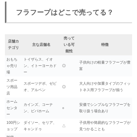
フラフープはどこで売ってる？
売って
店舗カ
主な店舗名
いる可
特徴
テゴリ
能性
おもち
トイザらス、イオ
子供向けの軽量フラフープが豊
ゃ売り
ン、イトーヨーカド
◎
富
場
ー
スポー
スポーツデポ、ゼビ
大人向けや加重タイプのフィッ
ツ用品
◎
オ、アルペン
トネス用フラフープが揃う
店
ホーム
カインズ、コーナ
安価でシンプルなフラフープを
センタ
○
ン、ビバホーム
取り扱う場合あり
ー
100円シ
ダイソー、セリア、
子供用や簡易的なフラフープが
△
ョップ
キャンドゥ
見つかることも