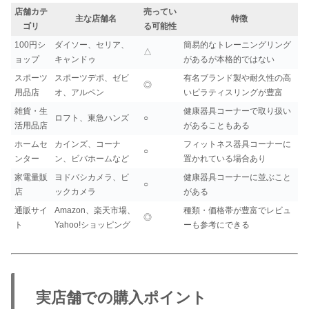
店舗カテ
売ってい
主な店舗名
特徴
ゴリ
る可能性
100円シ
ダイソー、セリア、
簡易的なトレーニングリング
△
ョップ
キャンドゥ
があるが本格的ではない
スポーツ
スポーツデポ、ゼビ
有名ブランド製や耐久性の高
◎
用品店
オ、アルペン
いピラティスリングが豊富
雑貨・生
健康器具コーナーで取り扱い
ロフト、東急ハンズ
○
活用品店
があることもある
ホームセ
カインズ、コーナ
フィットネス器具コーナーに
○
ンター
ン、ビバホームなど
置かれている場合あり
家電量販
ヨドバシカメラ、ビ
健康器具コーナーに並ぶこと
○
店
ックカメラ
がある
通販サイ
Amazon、楽天市場、
種類・価格帯が豊富でレビュ
◎
ト
Yahoo!ショッピング
ーも参考にできる
実店舗での購入ポイント