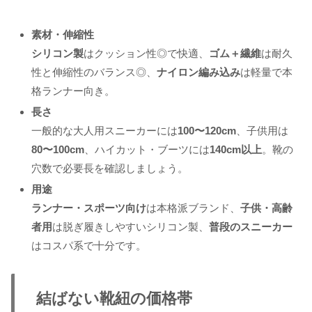
素材・伸縮性
シリコン製
はクッション性◎で快適、
ゴム＋繊維
は耐久
性と伸縮性のバランス◎、
ナイロン編み込み
は軽量で本
格ランナー向き。
長さ
一般的な大人用スニーカーには
100〜120cm
、子供用は
80〜100cm
、ハイカット・ブーツには
140cm以上
。靴の
穴数で必要長を確認しましょう。
用途
ランナー・スポーツ向け
は本格派ブランド、
子供・高齢
者用
は脱ぎ履きしやすいシリコン製、
普段のスニーカー
はコスパ系で十分です。
結ばない靴紐の価格帯