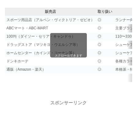
販売店
取り扱い
スポーツ用品店（アルペン・ヴィクトリア・ゼビオ）
◎
ランナー向
ABCマート・ABC-MART
◎
主要ブラン
100均（ダイソー・セリア・キャンドゥ）
◎
110〜330
ドラッグストア（マツキヨ・ウエルシア等）
◎
シューケア
ホームセンター（カインズ・コーナン等）
◎
シューケア
スクロールできます
ドンキホーテ
◎
各種カラー
通販（Amazon・楽天）
◎
本格派・特
スポンサーリンク