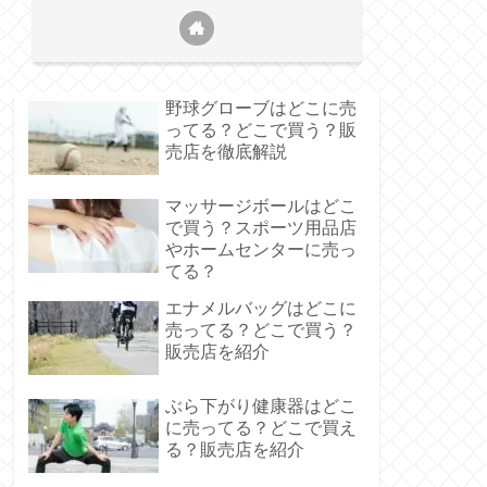
野球グローブはどこに売
ってる？どこで買う？販
売店を徹底解説
マッサージボールはどこ
で買う？スポーツ用品店
やホームセンターに売っ
てる？
エナメルバッグはどこに
売ってる？どこで買う？
販売店を紹介
ぶら下がり健康器はどこ
に売ってる？どこで買え
る？販売店を紹介