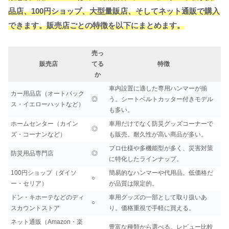
品店、100円ショップ、大型量販店、そしてネット通販で購入
できます。販売店ごとの特徴を以下にまとめます。
売っ
販売店
てる
特徴
か
車内設置に適した専用ハンマーが揃
カー用品店（オートバック
◎
う。シートベルトカッター付きモデル
ス・イエローハットなど）
も多い。
ホームセンター（カイン
車用だけでなく防災グッズコーナーで
◎
ズ・コーナンなど）
も販売。耐久性が高い商品が多い。
プロ仕様や多機能型が多く、災害対策
防災用品専門店
◎
に特化したラインナップ。
100円ショップ（ダイソ
簡易的なハンマーや代用品。低価格だ
○
ー・セリア）
が品質は限定的。
ドン・キホーテなどのディ
車用グッズの一部として取り扱いあ
○
スカウントストア
り。価格重視で手軽に買える。
ネット通販（Amazon・楽
豊富な種類から選べる。レビュー比較