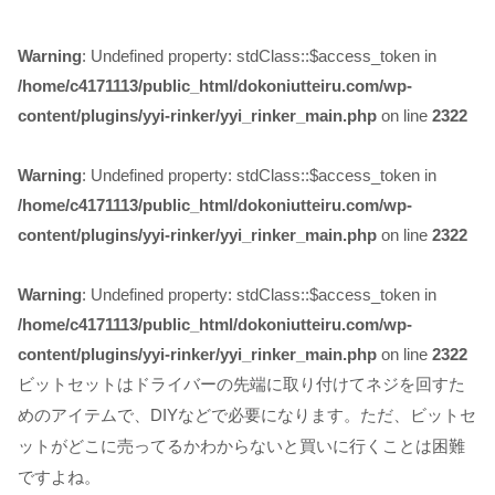
Warning
: Undefined property: stdClass::$access_token in
/home/c4171113/public_html/dokoniutteiru.com/wp-
content/plugins/yyi-rinker/yyi_rinker_main.php
on line
2322
Warning
: Undefined property: stdClass::$access_token in
/home/c4171113/public_html/dokoniutteiru.com/wp-
content/plugins/yyi-rinker/yyi_rinker_main.php
on line
2322
Warning
: Undefined property: stdClass::$access_token in
/home/c4171113/public_html/dokoniutteiru.com/wp-
content/plugins/yyi-rinker/yyi_rinker_main.php
on line
2322
ビットセットはドライバーの先端に取り付けてネジを回すた
めのアイテムで、DIYなどで必要
になります。ただ、ビットセ
ットがどこに売ってるかわからないと買いに行くことは困難
ですよね。