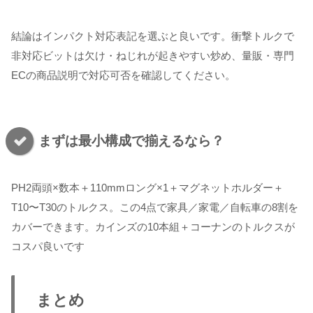
結論はインパクト対応表記を選ぶと良いです。衝撃トルクで
非対応ビットは欠け・ねじれが起きやすい炒め、量販・専門
ECの商品説明で対応可否を確認してください。
まずは最小構成で揃えるなら？
PH2両頭×数本＋110mmロング×1＋マグネットホルダー＋
T10〜T30のトルクス。この4点で家具／家電／自転車の8割を
カバーできます。カインズの10本組＋コーナンのトルクスが
コスパ良いです
まとめ