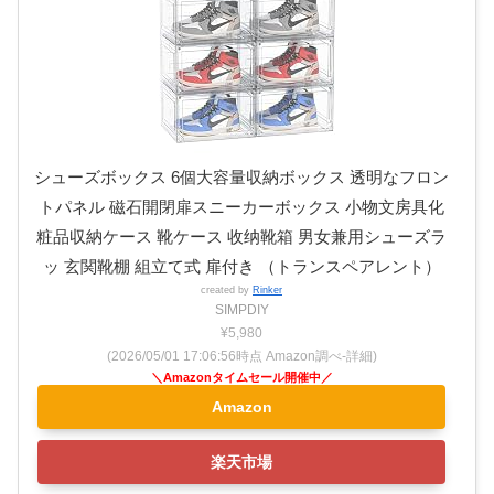
シューズボックス 6個大容量収納ボックス 透明なフロン
トパネル 磁石開閉扉スニーカーボックス 小物文房具化
粧品収納ケース 靴ケース 收纳靴箱 男女兼用シューズラ
ッ 玄関靴棚 組立て式 扉付き （トランスペアレント）
created by
Rinker
SIMPDIY
¥5,980
(2026/05/01 17:06:56時点 Amazon調べ-
詳細)
Amazon
楽天市場