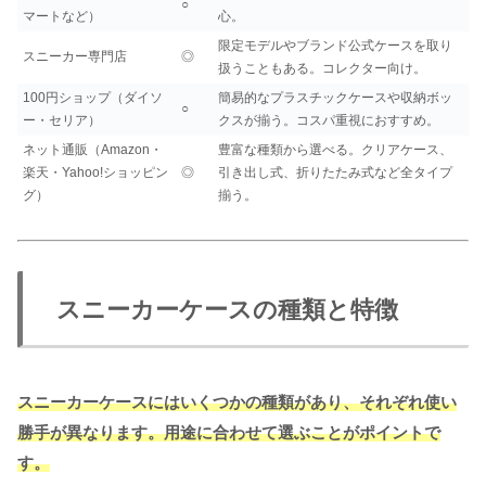
○
マートなど）
心。
限定モデルやブランド公式ケースを取り
スニーカー専門店
◎
扱うこともある。コレクター向け。
100円ショップ（ダイソ
簡易的なプラスチックケースや収納ボッ
○
ー・セリア）
クスが揃う。コスパ重視におすすめ。
ネット通販（Amazon・
豊富な種類から選べる。クリアケース、
楽天・Yahoo!ショッピン
◎
引き出し式、折りたたみ式など全タイプ
グ）
揃う。
スニーカーケースの種類と特徴
スニーカーケースにはいくつかの種類があり、それぞれ使い
勝手が異なります。用途に合わせて選ぶことがポイントで
す。