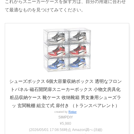
これからスニーカーケースを探す方は、自分の用途に合わせ
て最適なものを見つけてみてください。
シューズボックス 6個大容量収納ボックス 透明なフロン
トパネル 磁石開閉扉スニーカーボックス 小物文房具化
粧品収納ケース 靴ケース 收纳靴箱 男女兼用シューズラ
ッ 玄関靴棚 組立て式 扉付き （トランスペアレント）
created by
Rinker
SIMPDIY
¥5,980
(2026/05/01 17:06:56時点 Amazon調べ-
詳細)