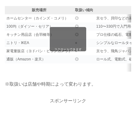
販売場所
取扱い傾向
ホームセンター（カインズ・コメリ）
◎
京セラ、貝印などの家
100均（ダイソー・セリア）
◎
110〜330円で入門
キッチン用品店（合羽橋等）
◎
プロ仕様の砥石、電動
ニトリ・IKEA
○
シンプルなロールタイ
スクロールできます
家電量販店（ヨドバシ・ビックカメラ）
○
京セラ、飛鳥ジャパン
通販（Amazon・楽天）
◎
ロール式、電動式、砥
※取扱いは店舗や時期によって変わります。
スポンサーリンク