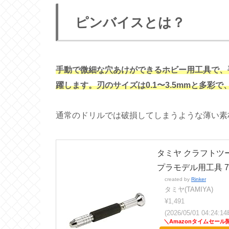
ピンバイスとは？
手動で微細な穴あけができるホビー用工具で、
躍します。刃のサイズは0.1〜3.5mmと多彩
通常のドリルでは破損してしまうような薄い素
タミヤ クラフトツールシ
プラモデル用工具 74
created by
Rinker
タミヤ(TAMIYA)
¥1,491
(2026/05/01 04:24