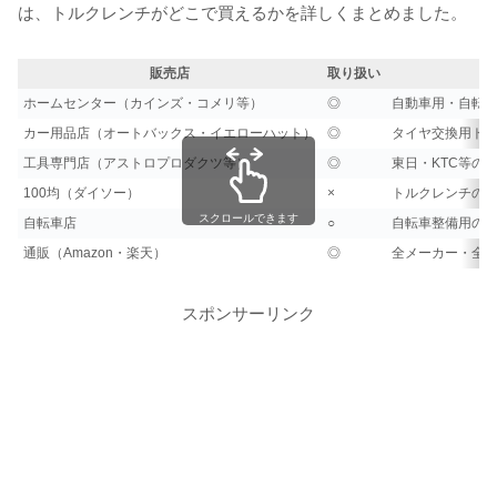
は、トルクレンチがどこで買えるかを詳しくまとめました。
販売店
取り扱い
ホームセンター（カインズ・コメリ等）
◎
自動車用・自転車
カー用品店（オートバックス・イエローハット）
◎
タイヤ交換用ト
工具専門店（アストロプロダクツ等）
◎
東日・KTC等の
100均（ダイソー）
×
トルクレンチの
スクロールできます
自転車店
○
自転車整備用の
通販（Amazon・楽天）
◎
全メーカー・全
スポンサーリンク