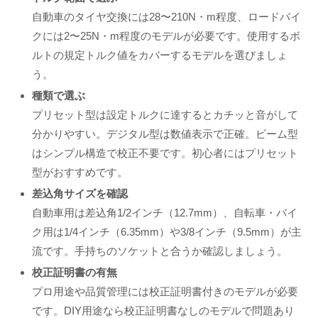
自動車のタイヤ交換には28〜210N・m程度、ロードバイ
クには2〜25N・m程度のモデルが必要です。使用するボ
ルトの規定トルク値をカバーするモデルを選びましょ
う。
種類で選ぶ
プリセット型は設定トルクに達するとカチッと音がして
分かりやすい。デジタル型は数値表示で正確。ビーム型
はシンプル構造で校正不要です。初心者にはプリセット
型がおすすめです。
差込角サイズを確認
自動車用は差込角1/2インチ（12.7mm）、自転車・バイ
ク用は1/4インチ（6.35mm）や3/8インチ（9.5mm）が主
流です。手持ちのソケットと合うか確認しましょう。
校正証明書の有無
プロ用途や品質管理には校正証明書付きのモデルが必要
です。DIY用途なら校正証明書なしのモデルで問題あり