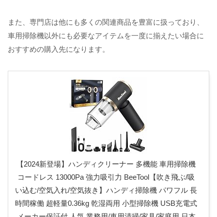
また、専門店は他にも多くの関連商品を豊富に扱っており、
車用掃除機以外にも必要なアイテムを一度に揃えたい場合に
おすすめの購入先になります。
【2024新登場】ハンディクリーナー 多機能 車用掃除機
コードレス 13000Pa 強力吸引力 BeeTool【吹き飛ぶ/吸
い込む/空気入れ/空気抜き】ハンディ掃除機 パワフル 長
時間稼働 超軽量0.36kg 乾湿両用 小型掃除機 USB充電式
メーカー保証付 人気 業務用/車用清掃/家具/家庭用 日本